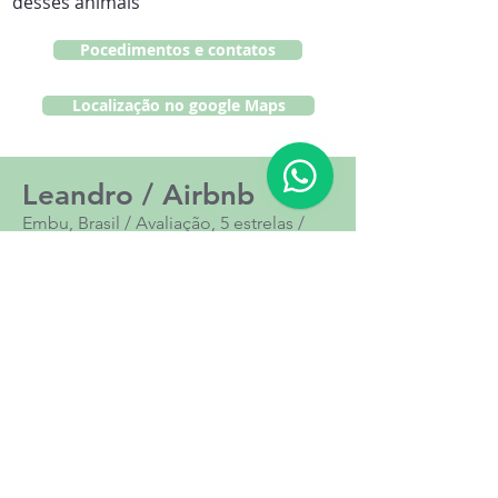
desses animais
Pocedimentos e contatos
Localização no google Maps
Leandro / Airbnb
Embu, Brasil / Avaliação, 5 estrelas /
setembro de 2024
,·
Nossa estadia foi ótima!
A cabana, que é uma casinha rústica e
charmosa escondida na mata da
reserva, oferece muita privacidade e
uma conexão incrível com a natureza.
Ótima escolha para quem deseja se
desconetar do mundo agitado.
Destaque para o rio Taquaral que está
dentro da reserva e passa ao lado