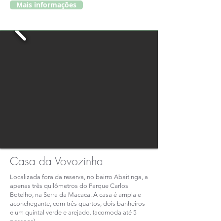
Mais informações
Casa da Vovozinha
Localizada fora da reserva, no bairro Abaitinga, a
apenas três quilômetros do Parque Carlos
Botelho, na Serra da Macaca. A casa é ampla e
aconchegante, com três quartos, dois banheiros
e um quintal verde e arejado. (acomoda até 5