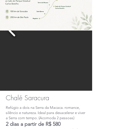
Chalé Saracura
Refúgio a dois na Serra da Macaca. romance,
silêncio e natureza. Ideal para desacelerar e viver
a Serra com tempo. (Acomoda 2 pessoas)​​
2 dias a partir de R$ 580