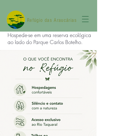
Refúgio das Araucárias
Hospede-se em uma reserva ecológica
ao lado do Parque Carlos Botelho.
Hospede-se em uma reserva ecológica ao
lado do Parque Carlos Botelho
Hospedagens confortáveis
Silêncio e contato com a natureza
Acesso exclusivo ao Rio Taquaral
Trilhas na Mata Atlântica
Observação de aves
Ao lado do Parque Carlos Botelho
Quadra esportiva
Estamos a 100 km de Sorocaba
Estamos a 200 km de São Paulo
Ao lado do Parque Carlos Botelho