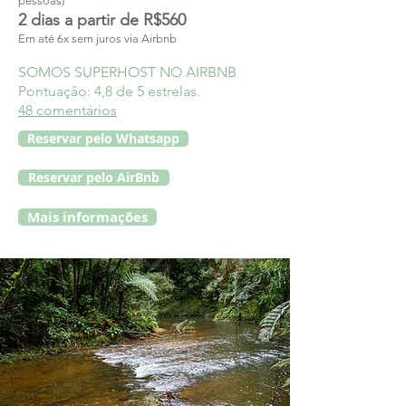
pessoas)​
2 dias a partir de R$560
Em até 6x sem juros via Airbnb
SOMOS SUPERHOST NO AIRBNB
Pontuação: 4,8 de 5 estrelas.
48 comentários
Reservar pelo Whatsapp
Reservar pelo AirBnb
Mais informações