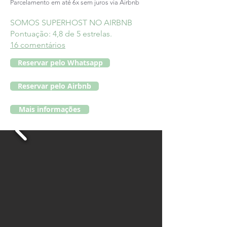
Parcelamento em até 6x sem juros via Airbnb​
SOMOS SUPERHOST NO AIRBNB
Pontuação: 4,8 de 5 estrelas.
16 comentários
Reservar pelo Whatsapp
Reservar pelo Airbnb
Mais informações